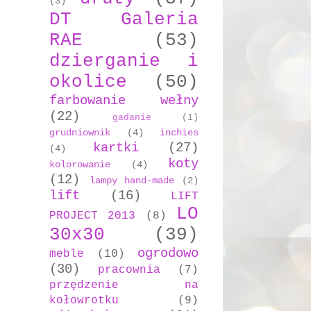
(3)
DT Galeria
RAE
(53)
dzierganie i
okolice
(50)
farbowanie wełny
(22)
gadanie
(1)
grudniownik
(4)
inchies
kartki
(27)
(4)
koty
kolorowanie
(4)
(12)
lampy hand-made
(2)
lift
(16)
LIFT
LO
PROJECT 2013
(8)
30x30
(39)
ogrodowo
meble
(10)
(30)
pracownia
(7)
przędzenie na
kołowrotku
(9)