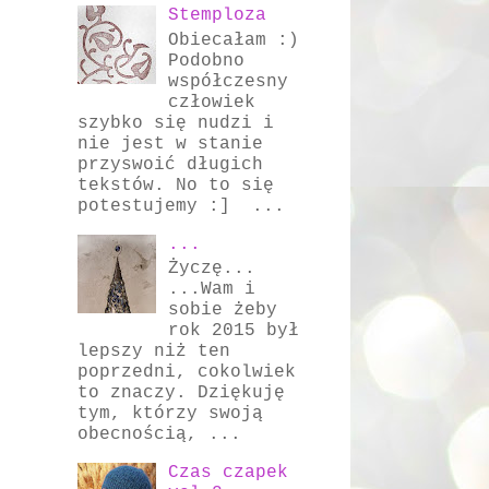
Stemploza
Obiecałam :)
Podobno
współczesny
człowiek
szybko się nudzi i
nie jest w stanie
przyswoić długich
tekstów. No to się
potestujemy :] ...
...
Życzę...
...Wam i
sobie żeby
rok 2015 był
lepszy niż ten
poprzedni, cokolwiek
to znaczy. Dziękuję
tym, którzy swoją
obecnością, ...
Czas czapek