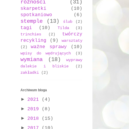
różności
(31)
skarpetki
(10)
spotkaniowo
(6)
stemple
(13)
ślub
(2)
tagi
(10)
Tilda
(3)
twórczy
trinchies
(2)
recykling
(9)
warsztaty
ważne sprawy
(10)
(2)
wpisy do wędrujących
(3)
wymiana
(18)
wyprawy
dalekie i bliskie
(2)
zakładki
(2)
Archiwum bloga
►
2021
(4)
►
2019
(8)
►
2018
(15)
►
2017
(10)