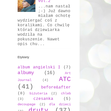
vol.2
...nam nastał
;-) Już dawno
miałam ochotę
wydziergać coś z
koralikami. Co chwilę
któraś dziewiarka
wodziła na
pokuszenie. Nawet
opis chu...
Etykiety
album angielski I
(7)
albumy
(16)
Art
ATC
Journal
(4)
(41)
before&after
(8)
biżuteria
(2)
chleb
czesanka
(5)
(3)
decoupage
(2)
dla dzieci
druty
(37)