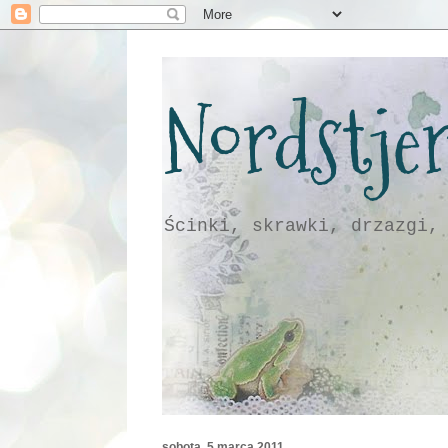
Nordstje
Ścinki, skrawki, drzazgi,
sobota, 5 marca 2011