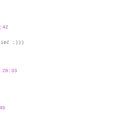
:42
sieć :)))
 20:33
45