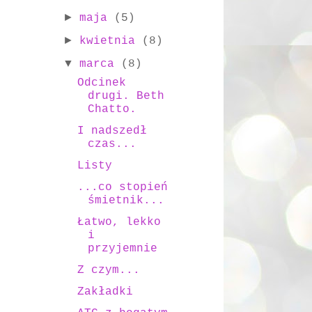
►
maja
(5)
►
kwietnia
(8)
▼
marca
(8)
Odcinek
drugi. Beth
Chatto.
I nadszedł
czas...
Listy
...co stopień
śmietnik...
Łatwo, lekko
i
przyjemnie
Z czym...
Zakładki