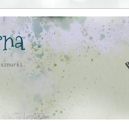
rna
 sznurki.