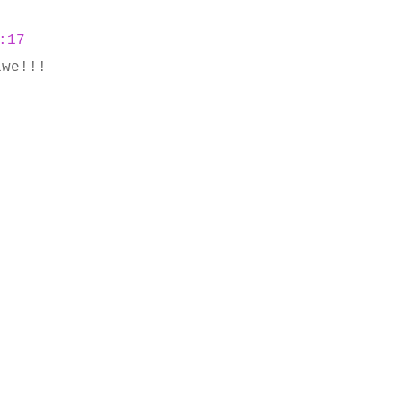
:17
iwe!!!